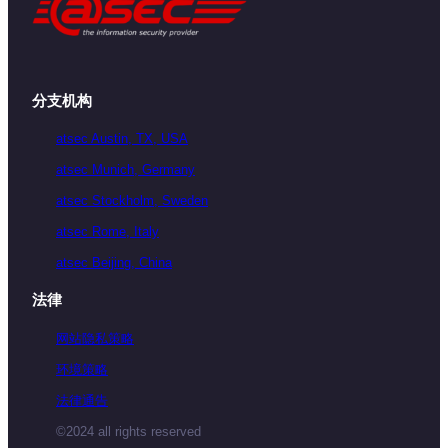
分支机构
atsec Austin, TX, USA
atsec Munich, Germany
atsec Stockholm, Sweden
atsec Rome, Italy
atsec Beijing, China
法律
网站隐私策略
环境策略
法律通告
©2024 all rights reserved