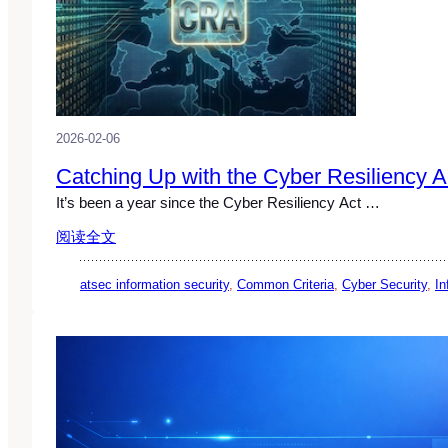
2026-02-06
Catching Up with the Cyber Resiliency A
It’s been a year since the Cyber Resiliency Act …
阅读全文
atsec information security
, 
Common Criteria
, 
Cyber Security
, 
In