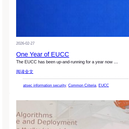
2026-02-27
One Year of EUCC
The EUCC has been up-and-running for a year now …
阅读全文
atsec information security
, 
Common Criteria
, 
EUCC