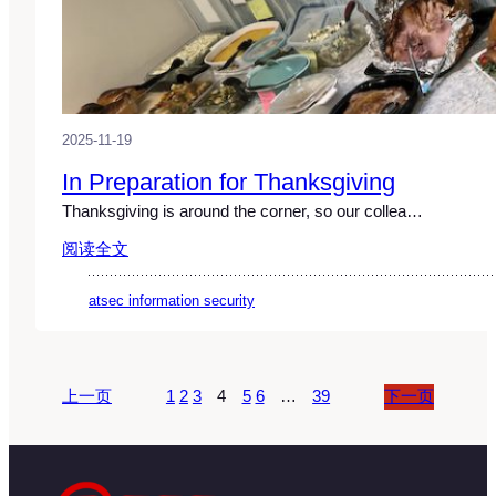
2025-11-19
In Preparation for Thanksgiving
Thanksgiving is around the corner, so our collea…
阅读全文
atsec information security
上一页
1
2
3
4
5
6
…
39
下一页