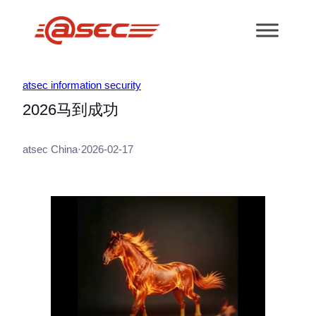
跳
至
内
容
atsec information security
2026马到成功
atsec China
·
2026-02-17