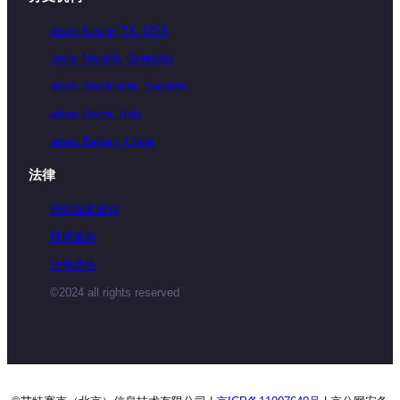
atsec Austin, TX, USA
atsec Munich, Germany
atsec Stockholm, Sweden
atsec Rome, Italy
atsec Beijing, China
法律
网站隐私策略
环境策略
法律通告
©2024 all rights reserved