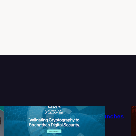
系
Crypto-V Alliance Launches
Official Website
2026-07-27