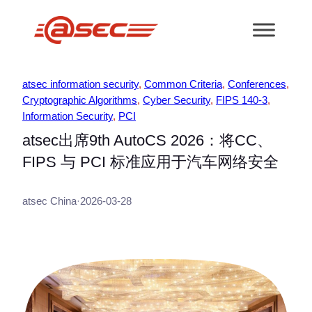
跳
至
内
容
atsec information security
, 
Common Criteria
, 
Conferences
, 
Cryptographic Algorithms
, 
Cyber Security
, 
FIPS 140-3
, 
Information Security
, 
PCI
atsec出席9th AutoCS 2026：将CC、
FIPS 与 PCI 标准应用于汽车网络安全
atsec China
·
2026-03-28