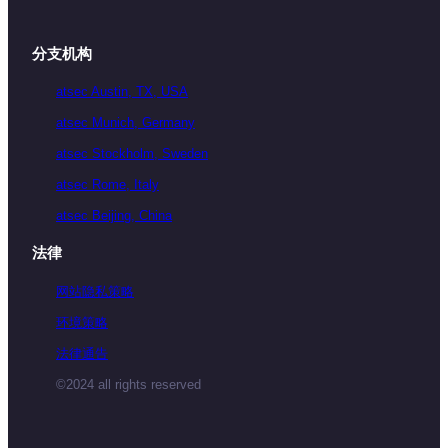
分支机构
atsec Austin, TX, USA
atsec Munich, Germany
atsec Stockholm, Sweden
atsec Rome, Italy
atsec Beijing, China
法律
网站隐私策略
环境策略
法律通告
©2024 all rights reserved