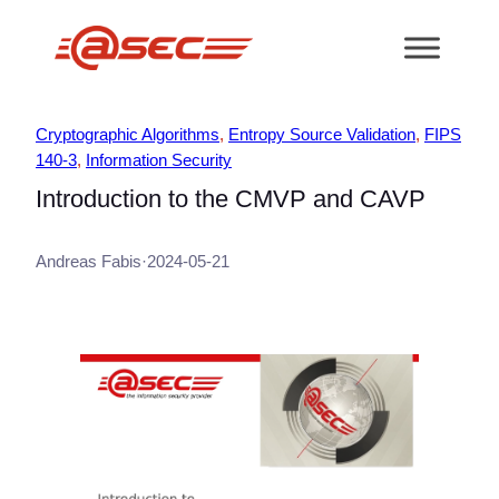
跳
至
内
容
Cryptographic Algorithms
, 
Entropy Source Validation
, 
FIPS
140-3
, 
Information Security
Introduction to the CMVP and CAVP
Andreas Fabis
·
2024-05-21