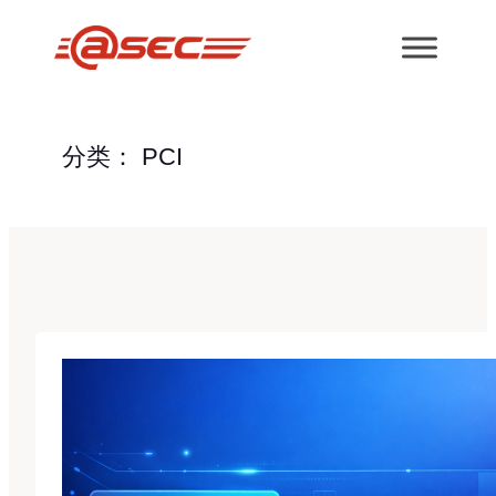
跳
至
内
容
分类：
PCI